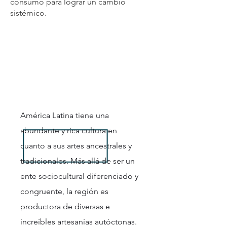
consumo para lograr un cambio
sistémico.
Nuestro
trabajo
América Latina tiene una
abundante y rica cultura en
cuanto a sus artes ancestrales y
tradicionales. Más allá de ser un
ente sociocultural diferenciado y
congruente, la región es
productora de diversas e
increíbles artesanías autóctonas.